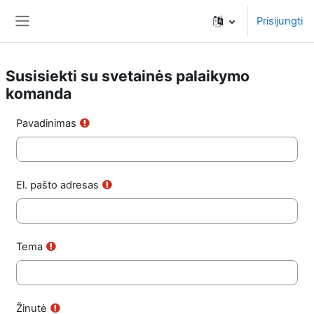
Pereiti į pagrindinį turinį
Prisijungti
Šoninis skydelis
Susisiekti su svetainės palaikymo
komanda
Pavadinimas
El. pašto adresas
Tema
Žinutė